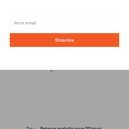
.
Code postal
ts terrains.
Votre email
S'inscrire
Retours gratuits sous 30 jours