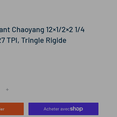
ant Chaoyang 12×1/2×2 1/4
27 TPI, Tringle Rigide
ier