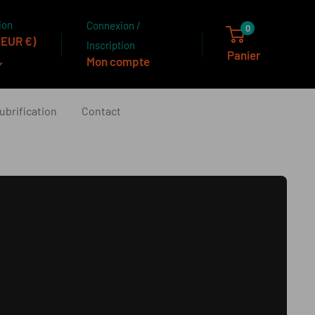
ion
Connexion /
0
(EUR €)
Inscription
Panier
Mon compte
ubrification
Contact