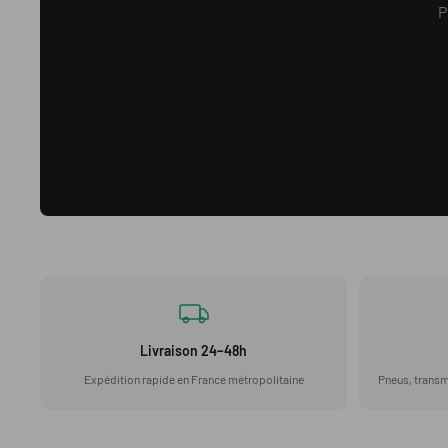
P
Livraison 24–48h
Expédition rapide en France métropolitaine
Pneus, transm