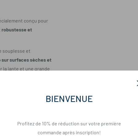
écialement conçu pour
t
robustesse et
e souplesse et
p sur surfaces sèches et
ur la jante et une grande
me les trajets urbains
BIENVENUE
Profitez de 10% de réduction sur votre première
commande après inscription!