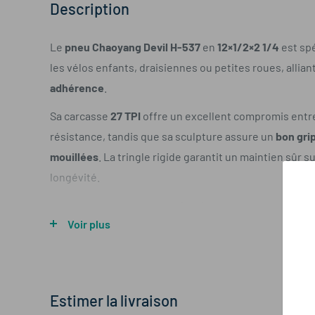
Description
Le
pneu Chaoyang Devil H-537
en
12×1/2×2 1/4
est sp
les vélos enfants, draisiennes ou petites roues, allian
adhérence
.
Sa carcasse
27 TPI
offre un excellent compromis entr
résistance, tandis que sa sculpture assure un
bon gri
mouillées
. La tringle rigide garantit un maintien sûr s
longévité.
Idéal pour un usage quotidien, il supporte sans problè
Voir plus
comme les balades sur chemins stabilisés.
Points forts
Estimer la livraison