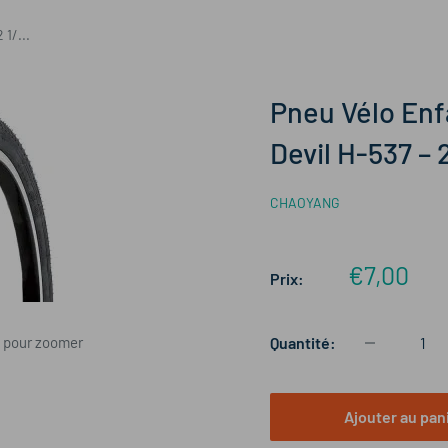
1/...
Pneu Vélo Enf
Devil H-537 – 
CHAOYANG
Prix
€7,00
Prix:
réduit
s pour zoomer
Quantité:
Ajouter au pan