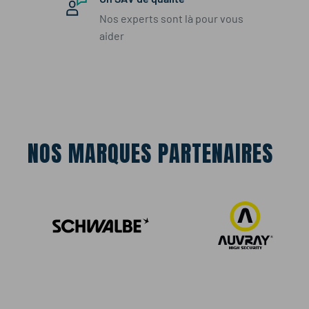
Tringle
: Rigide
Nos experts sont là pour vous
Type
: À chambre à air
aider
Couleur
: Noir
Usage
: Vélo enfant, draisienne
Terrain
: Urbain, chemins légers
NOS MARQUES PARTENAIRES