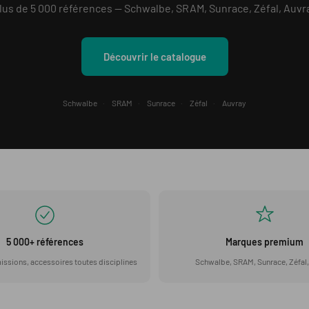
lus de 5 000 références — Schwalbe, SRAM, Sunrace, Zéfal, Auvr
Découvrir le catalogue
Schwalbe
·
SRAM
·
Sunrace
·
Zéfal
·
Auvray
5 000+ références
Marques premium
issions, accessoires toutes disciplines
Schwalbe, SRAM, Sunrace, Zéfal,