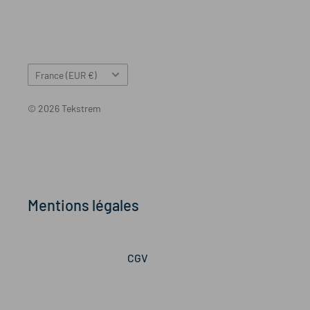
Pays/région
France (EUR €)
© 2026 Tekstrem
Mentions légales
CGV